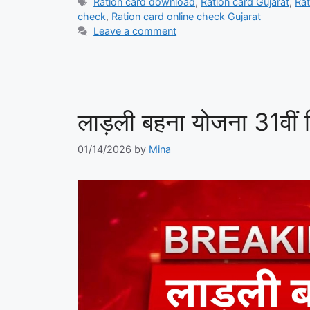
Tags
Ration card download
,
Ration card Gujarat
,
Rat
check
,
Ration card online check Gujarat
Leave a comment
लाड़ली बहना योजना 31वीं
01/14/2026
by
Mina